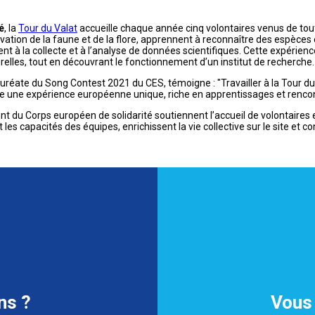
é
, la
Tour du Valat
accueille chaque année cinq volontaires venus de tout
rvation de la faune et de la flore, apprennent à reconnaître des espè
ent à la collecte et à l’analyse de données scientifiques. Cette expérie
relles, tout en découvrant le fonctionnement d’un institut de recherche.
lauréate du Song Contest 2021 du CES, témoigne : "Travailler à la Tour du
re une expérience européenne unique, riche en apprentissages et rencon
t du Corps européen de solidarité soutiennent l’accueil de volontaires 
les capacités des équipes, enrichissent la vie collective sur le site et 
ns ?
Vous