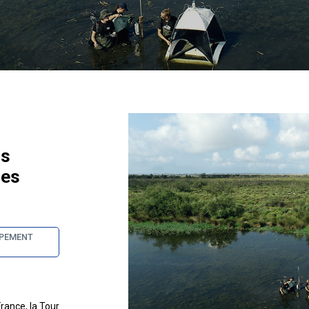
ns
nes
PPEMENT
rance, la Tour