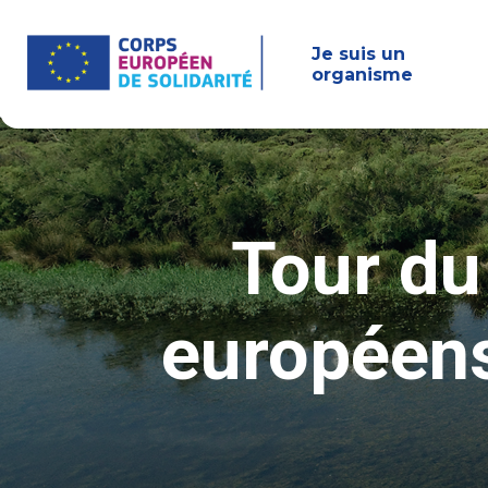
Aller
au
contenu
Je suis un
principal
organisme
Tour du
européens