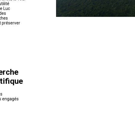
ilité
te Luc
des
ches
t préserver
erche
tifique
es
s engagés