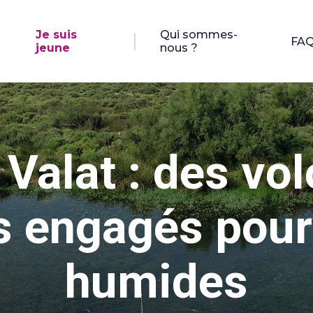
Je suis
Qui sommes-
FA
jeune
nous ?
 Valat : des vol
 engagés pour
humides