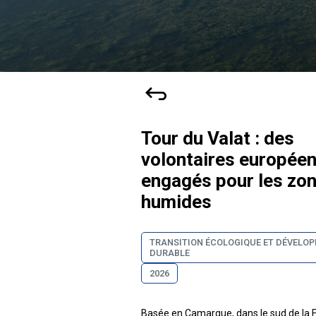
Tour du Valat : des
volontaires europée
engagés pour les zo
humides
TRANSITION ÉCOLOGIQUE ET DÉVELO
DURABLE
2026
Basée en Camargue, dans le sud de la F